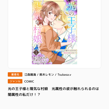
江森鳴海 / 鈴木レモン / Tsubasa.v
著者名
COMIC
ジャンル
光の王子様と陽気な村娘 光属性の彼が触れられるのは
闇属性の私だけ！？