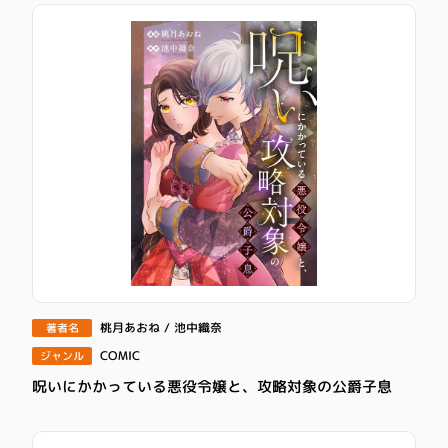
桃月あおね / 池中織奈
著者名
COMIC
ジャンル
呪いにかかっている悪役令嬢と、攻略対象の公爵子息