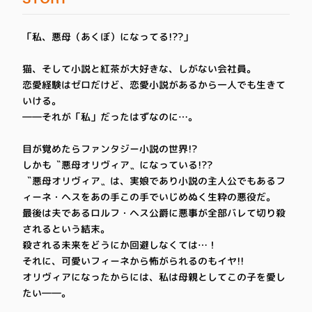
「私、悪母（あくぼ）になってる!??」
猫、そして小説と紅茶が大好きな、しがない会社員。
恋愛経験はゼロだけど、恋愛小説があるから一人でも生きて
いける。
――それが「私」だったはずなのに…。
目が覚めたらファンタジー小説の世界!?
しかも〝悪母オリヴィア〟になっている!??
〝悪母オリヴィア〟は、実娘であり小説の主人公でもあるフ
ィーネ・ヘスをあの手この手でいじめぬく生粋の悪役だ。
最後は夫であるロルフ・ヘス公爵に悪事が全部バレて切り殺
されるという結末。
殺される未来をどうにか回避しなくては…！
それに、可愛いフィーネから怖がられるのもイヤ!!
オリヴィアになったからには、私は母親としてこの子を愛し
たい――。