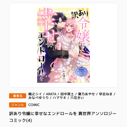
梅之シイ / ARATA / 田中冥土 / 桑乃あやせ / 早志ねま /
著者名
みなべゆうり / ハマサキ / 六花きい
COMIC
ジャンル
訳あり令嬢に幸せなエンドロールを 異世界アンソロジー
コミック(4)