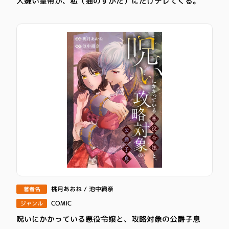
人嫌い皇帝が、私（猫のすがた）にだけデレてくる。
桃月あおね / 池中織奈
著者名
COMIC
ジャンル
呪いにかかっている悪役令嬢と、攻略対象の公爵子息