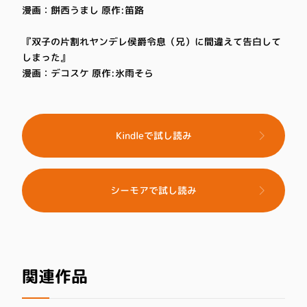
漫画：餅西うまし 原作:笛路
『双子の片割れヤンデレ侯爵令息（兄）に間違えて告白して
しまった』
漫画：デコスケ 原作:氷雨そら
Kindleで試し読み
シーモアで試し読み
関連作品