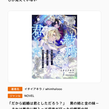
イチイアキラ / whimhalooo
著者名
NOVEL
ジャンル
「だから結婚は君としただろう？」 黒の姉と金の妹－