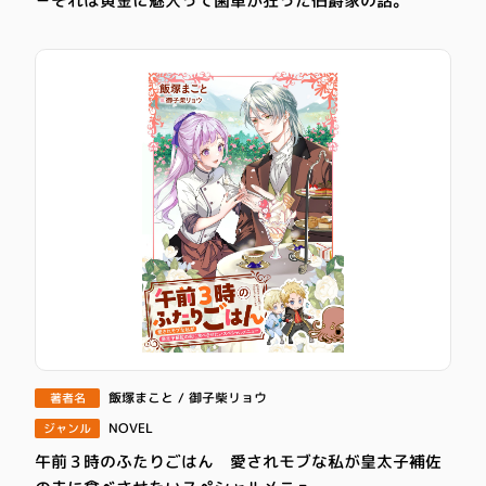
－それは黄金に魅入って歯車が狂った伯爵家の話。
飯塚まこと / 御子柴リョウ
著者名
NOVEL
ジャンル
午前３時のふたりごはん 愛されモブな私が皇太子補佐