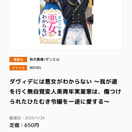
有沢真尋/ダンミル
著者名
NOVEL
ジャンル
ダヴィデには悪女がわからない ～我が道
を行く無自覚変人美青年実業家は、傷つけ
られたひたむき令嬢を一途に愛する～
配信日：2025/1/24
定価：650円