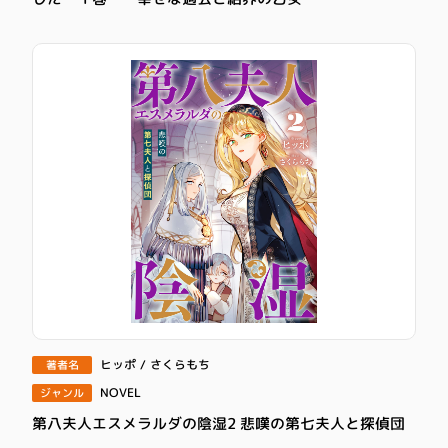
ヒッポ / さくらもち
著者名
NOVEL
ジャンル
第八夫人エスメラルダの陰湿2 悲嘆の第七夫人と探偵団