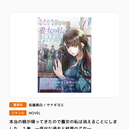
佐藤真白 / ヤナギヨミ
著者名
NOVEL
ジャンル
本当の娘が帰ってきたので養女の私は消えることにしま
した １巻 ―幸せな過去と結界の乙女―