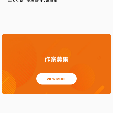
出てくる 勇者餌付け奮闘記
作家募集
VIEW MORE