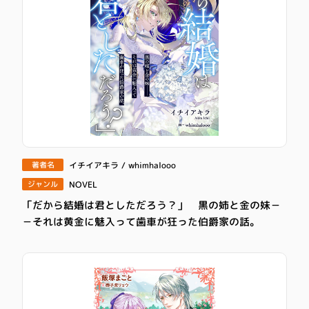
イチイアキラ / whimhalooo
著者名
NOVEL
ジャンル
「だから結婚は君としただろう？」 黒の姉と金の妹－
－それは黄金に魅入って歯車が狂った伯爵家の話。