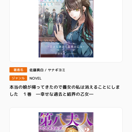
佐藤真白 / ヤナギヨミ
著者名
NOVEL
ジャンル
本当の娘が帰ってきたので養女の私は消えることにしま
した １巻 ―幸せな過去と結界の乙女―