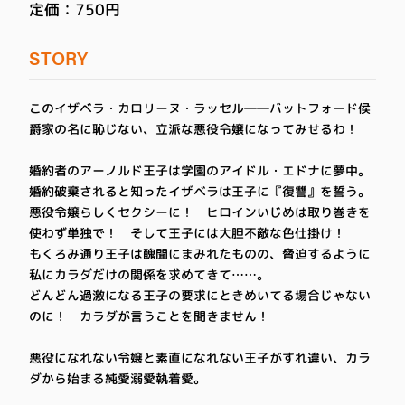
定価：750円
STORY
このイザベラ・カロリーヌ・ラッセル――バットフォード侯
爵家の名に恥じない、立派な悪役令嬢になってみせるわ！
婚約者のアーノルド王子は学園のアイドル・エドナに夢中。
婚約破棄されると知ったイザベラは王子に『復讐』を誓う。
悪役令嬢らしくセクシーに！ ヒロインいじめは取り巻きを
使わず単独で！ そして王子には大胆不敵な色仕掛け！
もくろみ通り王子は醜聞にまみれたものの、脅迫するように
私にカラダだけの関係を求めてきて……。
どんどん過激になる王子の要求にときめいてる場合じゃない
のに！ カラダが言うことを聞きません！
悪役になれない令嬢と素直になれない王子がすれ違い、カラ
ダから始まる純愛溺愛執着愛。