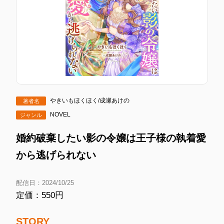
やきいもほくほく/成瀬あけの
著者名
NOVEL
ジャンル
婚約破棄したい影の令嬢は王子様の執着愛
から逃げられない
配信日：2024/10/25
定価：550円
STORY