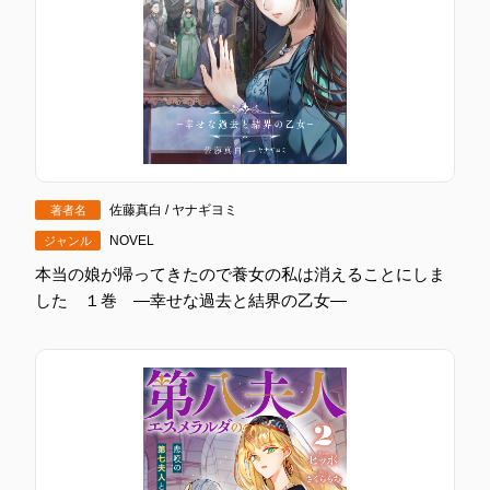
佐藤真白 / ヤナギヨミ
著者名
NOVEL
ジャンル
本当の娘が帰ってきたので養女の私は消えることにしま
した １巻 ―幸せな過去と結界の乙女―