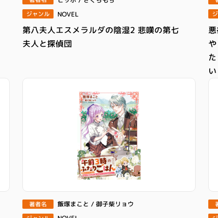
NOVEL
ジ
ジャンル
悪
第八夫人エスメラルダの陰湿2 悲嘆の第七
や
夫人と探偵団
た
い
飯塚まこと / 御子柴リョウ
著者名