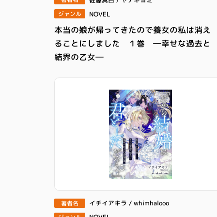
NOVEL
ジャンル
本当の娘が帰ってきたので養女の私は消え
ることにしました １巻 ―幸せな過去と
結界の乙女―
イチイアキラ / whimhalooo
著者名