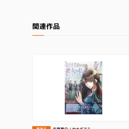
関連作品
佐藤真白 / ヤナギヨミ
著者名