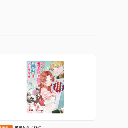
蔵崎とら / SNC
著者名