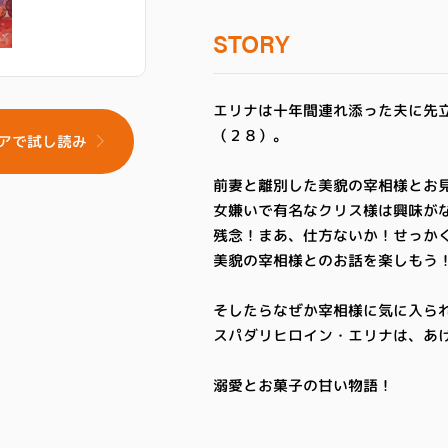
STORY
エリナは十年間連れ添った夫に先
（２８）。
アで試し読み
前妻と離別した美貌の宰相様とお
女嫌いで有名なクリス様は興味が
残念！まあ、仕方ないか！せっか
美貌の宰相様とのお話を楽しもう
そしたらなぜか宰相様に気に入ら
スパダリヒロイン・エリナは、あ
溺愛とお菓子の甘い物語！