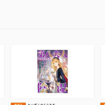
ヒッポ / さくらもち
著者名